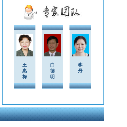
王
白
李
惠
德
丹
梅
明